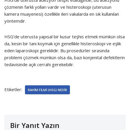
HSG’de uterusta adezyon tespit edildiğinde, bu adezyonu
çözmenin farklı yolları vardır ve histeroskopi (uterusun
kamera muayenesi) özellikle ileri vakalarda en sık kullanılan
yöntemdir.
HSG’de uterusta yapısal bir kusur teşhis etmek mümkün olsa
da, kesin bir tanı koymak için genellikle histeroskopi ve eşlik
eden laparoskopi gereklidir. Bu prosedürler sırasında
problemi çözmek mümkün olsa da, bazı konjenital defektlerin
tedavisinde açık cerrahi gerekebilir.
Etiketler:
RAHIM FILMI (HSG) NEDIR
Bir Yanıt Yazın