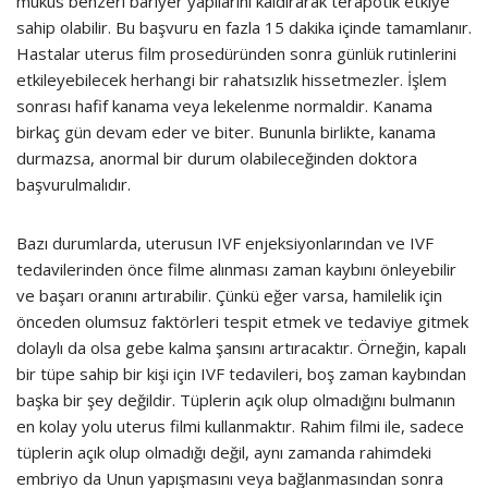
mukus benzeri bariyer yapılarını kaldırarak terapötik etkiye
sahip olabilir. Bu başvuru en fazla 15 dakika içinde tamamlanır.
Hastalar uterus film prosedüründen sonra günlük rutinlerini
etkileyebilecek herhangi bir rahatsızlık hissetmezler. İşlem
sonrası hafif kanama veya lekelenme normaldir. Kanama
birkaç gün devam eder ve biter. Bununla birlikte, kanama
durmazsa, anormal bir durum olabileceğinden doktora
başvurulmalıdır.
Bazı durumlarda, uterusun IVF enjeksiyonlarından ve IVF
tedavilerinden önce filme alınması zaman kaybını önleyebilir
ve başarı oranını artırabilir. Çünkü eğer varsa, hamilelik için
önceden olumsuz faktörleri tespit etmek ve tedaviye gitmek
dolaylı da olsa gebe kalma şansını artıracaktır. Örneğin, kapalı
bir tüpe sahip bir kişi için IVF tedavileri, boş zaman kaybından
başka bir şey değildir. Tüplerin açık olup olmadığını bulmanın
en kolay yolu uterus filmi kullanmaktır. Rahim filmi ile, sadece
tüplerin açık olup olmadığı değil, aynı zamanda rahimdeki
embriyo da Unun yapışmasını veya bağlanmasından sonra